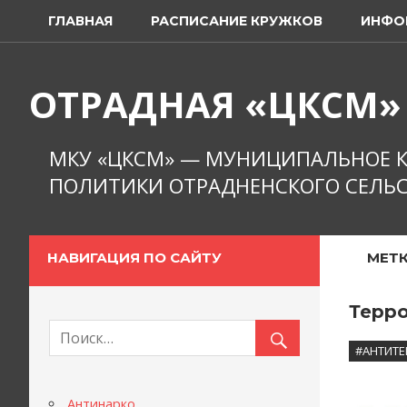
Перейти
ГЛАВНАЯ
РАСПИСАНИЕ КРУЖКОВ
ИНФО
к
содержимому
ОТРАДНАЯ «ЦКСМ»
МКУ «ЦКСМ» — МУНИЦИПАЛЬНОЕ К
ПОЛИТИКИ ОТРАДНЕНСКОГО СЕЛЬС
НАВИГАЦИЯ ПО САЙТУ
МЕТК
Терро
#АНТИТЕ
Антинарко