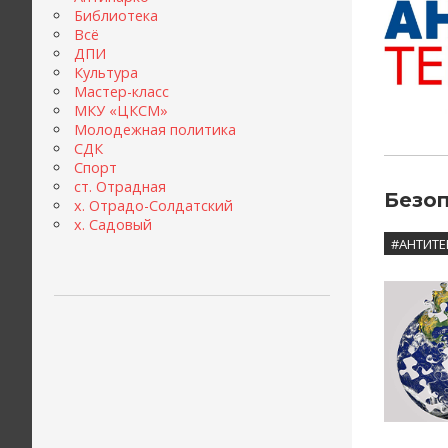
Библиотека
Всё
ДПИ
Культура
Мастер-класс
МКУ «ЦКСМ»
Молодежная политика
СДК
Спорт
ст. Отрадная
Безоп
х. Отрадо-Солдатский
х. Садовый
#АНТИТЕ