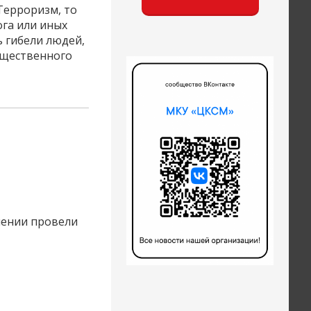
.Терроризм, то
га или иных
 гибели людей,
ущественного
лении провели