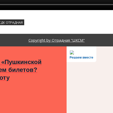
СДК ОТРАДНАЯ
Copyright by Отрадная "ЦКСМ"
Решаем вместе
 «Пушкинской
ем билетов?
оту