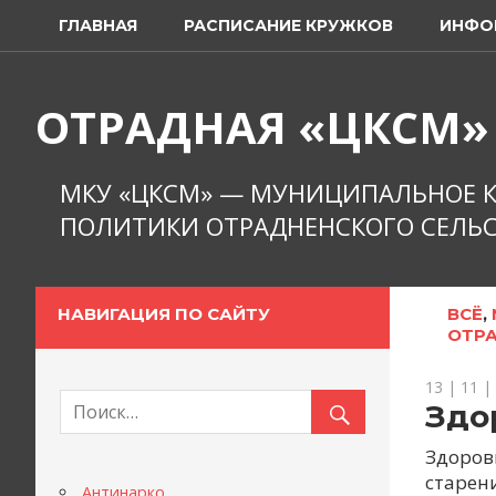
Перейти
ГЛАВНАЯ
РАСПИСАНИЕ КРУЖКОВ
ИНФО
к
содержимому
ОТРАДНАЯ «ЦКСМ»
МКУ «ЦКСМ» — МУНИЦИПАЛЬНОЕ К
ПОЛИТИКИ ОТРАДНЕНСКОГО СЕЛЬС
НАВИГАЦИЯ ПО САЙТУ
ВСЁ
,
ОТР
13 | 11 |
Здо
Здоров
старен
Антинарко