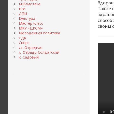
Здоров
Библиотека
Также 
Всё
ДПИ
здравоо
Культура
способ 
Мастер-класс
своим 
МКУ «ЦКСМ»
Молодежная политика
СДК
Спорт
ст. Отрадная
х. Отрадо-Солдатский
х. Садовый