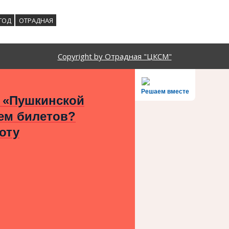
ГОД
ОТРАДНАЯ
Copyright by Отрадная "ЦКСМ"
Решаем вместе
 «Пушкинской
ем билетов?
оту