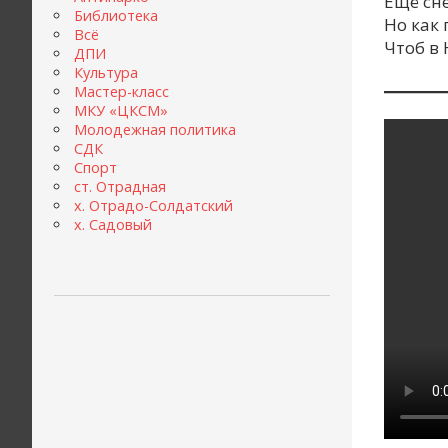
Ещё сне
Библиотека
Но как 
Всё
Чтоб в 
ДПИ
Культура
Мастер-класс
МКУ «ЦКСМ»
Молодежная политика
СДК
Спорт
ст. Отрадная
х. Отрадо-Солдатский
х. Садовый