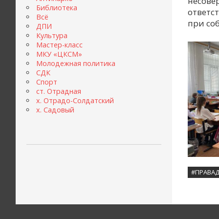
несове
Библиотека
ответс
Всё
при со
ДПИ
Культура
Мастер-класс
МКУ «ЦКСМ»
Молодежная политика
СДК
Спорт
ст. Отрадная
х. Отрадо-Солдатский
х. Садовый
#ПРАВАД