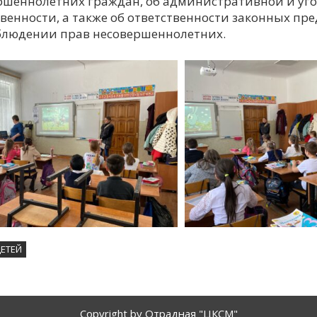
ршеннолетних граждан, об административной и уг
твенности, а также об ответственности законных пр
блюдении прав несовершеннолетних.
ЕТЕЙ
Copyright by Отрадная "ЦКСМ"