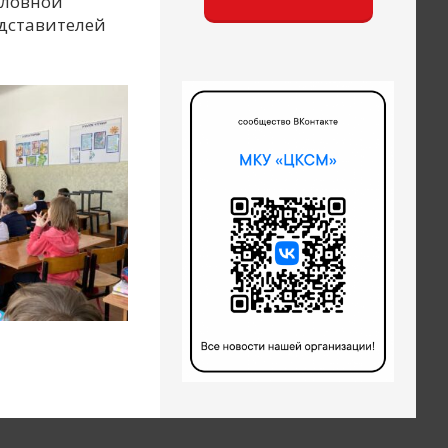
оловной
едставителей