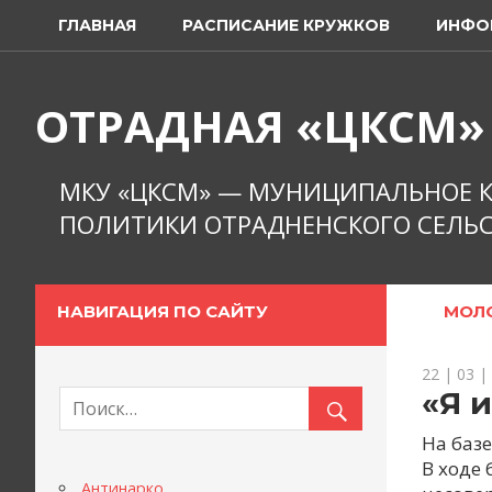
Перейти
ГЛАВНАЯ
РАСПИСАНИЕ КРУЖКОВ
ИНФО
к
содержимому
ОТРАДНАЯ «ЦКСМ»
МКУ «ЦКСМ» — МУНИЦИПАЛЬНОЕ К
ПОЛИТИКИ ОТРАДНЕНСКОГО СЕЛЬС
НАВИГАЦИЯ ПО САЙТУ
МОЛ
22 | 03 |
«Я 
На баз
В ходе 
Антинарко