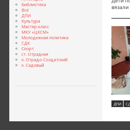
Дети по
Библиотека
вязали
Всё
ДПИ
Культура
Мастер-класс
МКУ «ЦКСМ»
Молодежная политика
СДК
Спорт
ст. Отрадная
х. Отрадо-Солдатский
х. Садовый
ДПИ
С