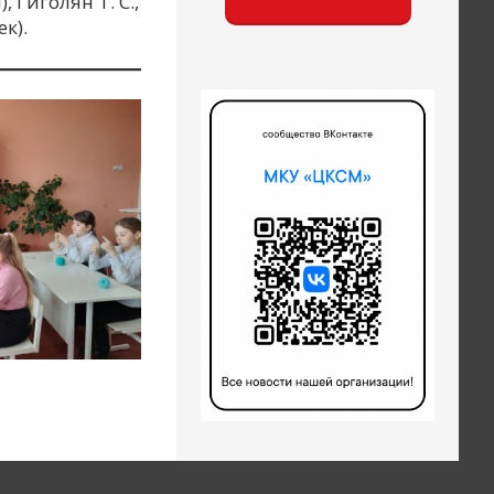
 Гиголян Т. С.,
к).