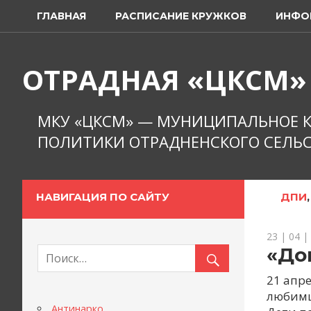
Перейти
ГЛАВНАЯ
РАСПИСАНИЕ КРУЖКОВ
ИНФО
к
содержимому
ОТРАДНАЯ «ЦКСМ»
МКУ «ЦКСМ» — МУНИЦИПАЛЬНОЕ К
ПОЛИТИКИ ОТРАДНЕНСКОГО СЕЛЬС
НАВИГАЦИЯ ПО САЙТУ
ДПИ
23 | 04 |
«До
21 апр
любимц
Антинарко