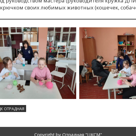
д руководством мастера (руководителя кружка ДПИ),
 крючком своих любимых животных (кошечек, собаче
ДК ОТРАДНАЯ
Copyright by Отрадная "ЦКСМ"