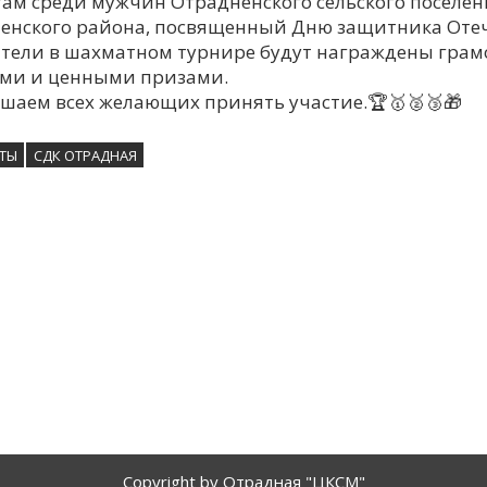
ам среди мужчин Отрадненского сельского поселен
енского района, посвященный Дню защитника Отеч
тели в шахматном турнире будут награждены грам
ми и ценными призами.
шаем всех желающих принять участие.🏆🥇🥈🥉🎁
ТЫ
СДК ОТРАДНАЯ
Copyright by Отрадная "ЦКСМ"