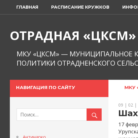
Перейти
ГЛАВНАЯ
РАСПИСАНИЕ КРУЖКОВ
ИНФО
к
содержимому
ОТРАДНАЯ «ЦКСМ»
МКУ «ЦКСМ» — МУНИЦИПАЛЬНОЕ К
ПОЛИТИКИ ОТРАДНЕНСКОГО СЕЛЬС
НАВИГАЦИЯ ПО САЙТУ
МКУ 
09 | 02 |
Шах
17 фев
Урупск
Антинарко