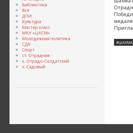
шахмат
Библиотека
Отрадн
Всё
Победи
ДПИ
медаля
Культура
Пригла
Мастер-класс
МКУ «ЦКСМ»
Молодежная политика
#ШАХМА
СДК
Спорт
ст. Отрадная
х. Отрадо-Солдатский
х. Садовый