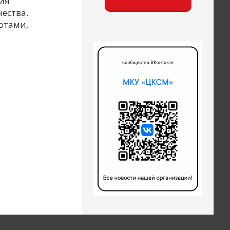
ия
ества.
отами,